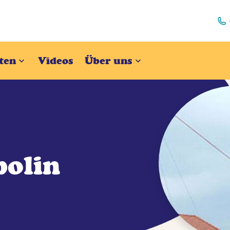
ten
Videos
Über uns
olin